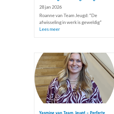
28 jan 2026
Roanne van Team Jeugd: “De
afwisseling in werk is geweldig”
Lees meer
Yasmine van Team Jeugd – Perfecte