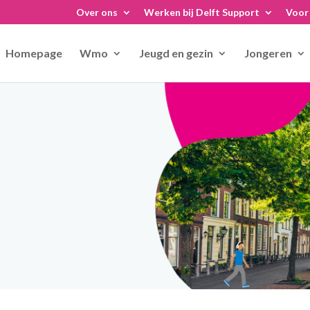
Over ons
Werken bij Delft Support
Voor 
Homepage
Wmo
Jeugd en gezin
Jongeren