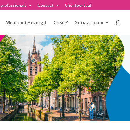
professionals
Contact
Cliëntportaal
Meldpunt Bezorgd
Crisis?
Sociaal Team