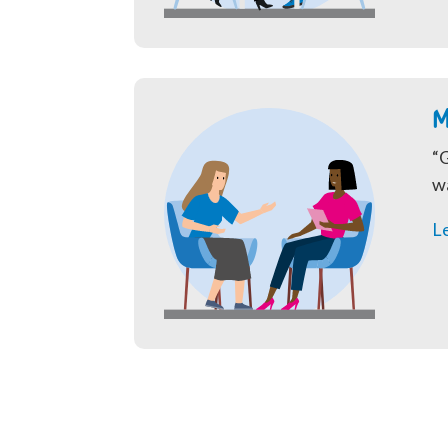
M
“
G
wa
Le