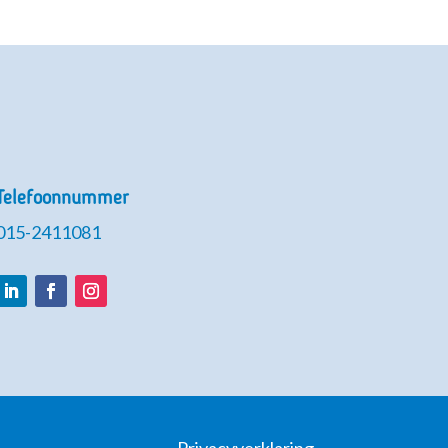
Telefoonnummer
015-2411081
LinkedIn
Facebook
Instagram
Privacyverklaring