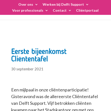
Skip
Over ons
Werken bij Delft Support
to
Voor professionals
Contact
Cliëntportaal
content
Eerste bijeenkomst
Cliëntentafel
30 september 2021
Een mijlpaal in onze cliëntenparticipatie!
Gisteravond was de allereerste Cliëntentafel
van Delft Support. Vijf betrokken cliënten
kwamen naar het Stadskantoor om met ons