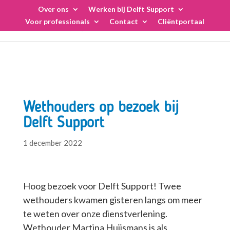
Skip
Over ons
Werken bij Delft Support
to
Voor professionals
Contact
Cliëntportaal
content
Wethouders op bezoek bij
Delft Support
1 december 2022
Hoog bezoek voor Delft Support! Twee
wethouders kwamen gisteren langs om meer
te weten over onze dienstverlening.
Wethouder Martina Huijsmans is als