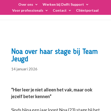
Skip
Over ons
Werken bij Delft Support
to
Voor professionals
Contact
Cliëntportaal
content
Noa over haar stage bij Team
Jeugd
14 januari 2026
“Hier leer je niet alleen het vak, maar ook
jezelf beter kennen”
Sinds bijna een jaar loopt Noa (23) stage bij het