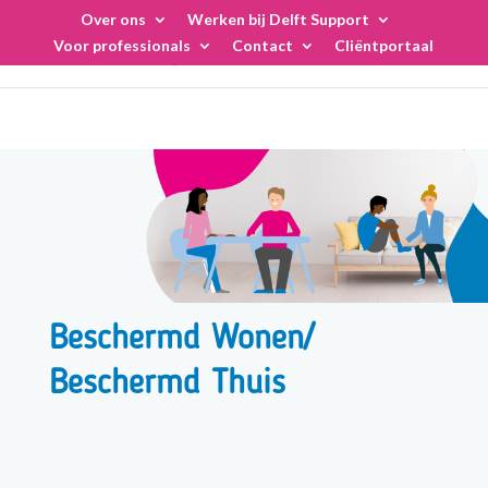
Skip
Over ons
Werken bij Delft Support
to
Voor professionals
Contact
Cliëntportaal
content
Beschermd Wonen/
Beschermd Thuis