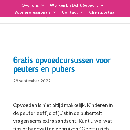
Skip
Over ons
Werken bij Delft Support
to
Voor professionals
Contact
Cliëntportaal
content
Gratis opvoedcursussen voor
peuters en pubers
29 september 2022
Opvoeden is niet altijd makkelijk. Kinderen in
de peuterleeftijd of juist in de puberteit
vragen soms extra aandacht. Kunt u wel wat
tips of handvatten gebruiken? Geeft u zich