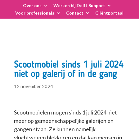
Skip
Over ons
Werken bij Delft Support
to
Voor professionals
Contact
Cliëntportaal
content
Scootmobiel sinds 1 juli 2024
niet op galerij of in de gang
12 november 2024
Scootmobielen mogen sinds 1 juli 2024 niet
meer op gemeenschappelijke galerijen en
gangen staan. Ze kunnen namelijk
vluchtwegen blokkeren en dat kan mensen in