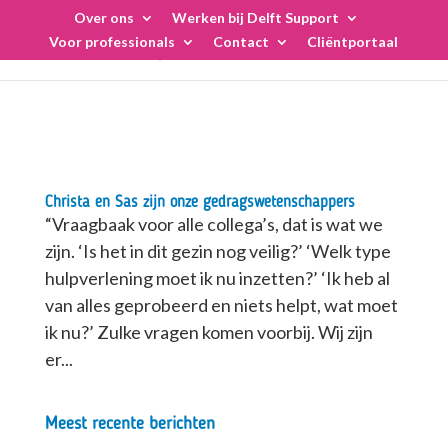
Skip
Over ons
Werken bij Delft Support
to
Voor professionals
Contact
Cliëntportaal
content
Christa en Sas zijn onze gedragswetenschappers
“Vraagbaak voor alle collega’s, dat is wat we
zijn. ‘Is het in dit gezin nog veilig?’ ‘Welk type
hulpverlening moet ik nu inzetten?’ ‘Ik heb al
van alles geprobeerd en niets helpt, wat moet
ik nu?’ Zulke vragen komen voorbij. Wij zijn
er...
Meest recente berichten