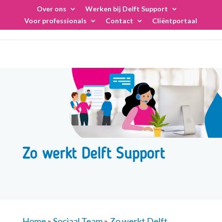
Skip
Over ons
Werken bij Delft Support
to
Voor professionals
Contact
Cliëntportaal
content
Zo werkt Delft Support
Home
»
Sociaal Team
»
Zo werkt Delft