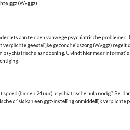
chte ggz (Wvggz)
nder iets aan te doen vanwege psychiatrische problemen. 
 verplichte geestelijke gezondheidszorg (Wvggz) regelt 
en
psychiatrische
aandoening. U vindt hier meer informatie
chtiging
.
t spoed (binnen 24 uur)
psychiatrische
hulp nodig? Bel da
rische
crisis kan een ggz-instelling onmiddellijk verplichte
p