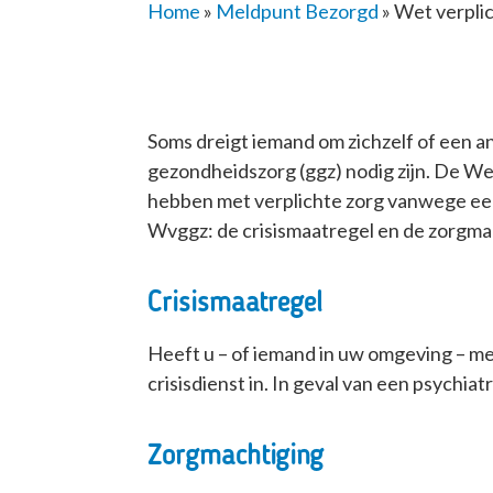
Home
»
Meldpunt Bezorgd
»
Wet verpli
Soms dreigt iemand om zichzelf of een a
gezondheidszorg (ggz) nodig zijn.
De Wet
hebben met verplichte zorg vanwege e
Wvggz:
de crisismaatregel
en
de zorgma
Crisismaatregel
Heeft u – of iemand in uw omgeving – me
crisisdienst in. In geval van een
psychiat
Zorgmachtiging