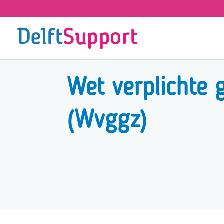
Skip
to
content
Wet verplichte 
(Wvggz)