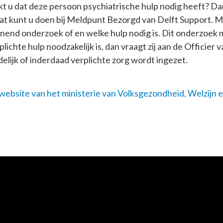
kt u dat deze persoon
psychiatrische
hulp nodig heeft? Da
 kunt u doen bij
Meldpunt Bezorgd
van Delft Support. 
end onderzoek of en welke hulp nodig is. Dit onderzoek
chte hulp noodzakelijk is, dan vraagt zij aan de Officier v
delijk of inderdaad verplichte zorg wordt ingezet.
website van het ministerie van Volksgezondheid, Welzijn e