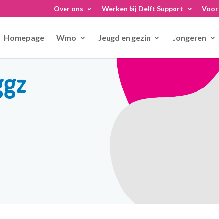
Over ons
Werken bij Delft Support
Voor 
Homepage
Wmo
Jeugd en gezin
Jongeren
ggz