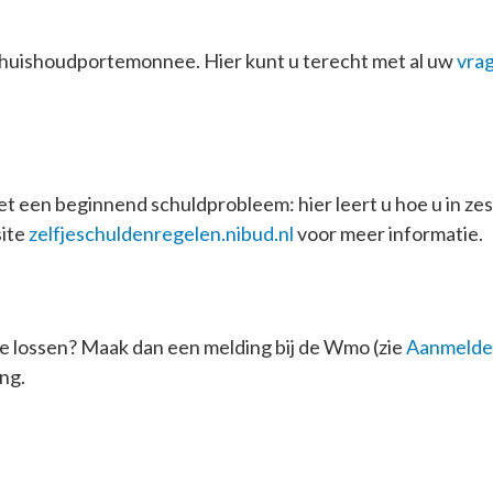
 huishoudportemonnee. Hier kunt u terecht met al uw
vrag
t een beginnend schuldprobleem: hier leert u hoe u in z
site
zelfjeschuldenregelen.nibud.nl
voor meer informatie.
 te lossen? Maak dan een melding bij de Wmo (zie
Aanmelde
ng.