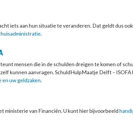
t iets aan hun situatie te veranderen. Dat geldt dus ook 
 thuisadministratie
.
​
eunt mensen die in de schulden dreigen te komen of sch
t zelf kunnen aanvragen. SchuldHulpMaatje Delft – ISOFA h
ie en uw geldzaken
.
het ministerie van Financiën. U kunt hier bijvoorbeeld
handi